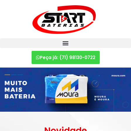
Peça já: (71) 98130-0722
Novidade