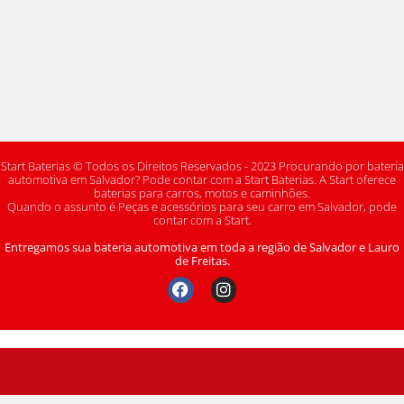
Start Baterias © Todos os Direitos Reservados - 2023 Procurando por bateria
automotiva em Salvador? Pode contar com a Start Baterias. A Start oferece
baterias para carros, motos e caminhões.
Quando o assunto é Peças e acessórios para seu carro em Salvador, pode
contar com a Start.
Entregamos sua bateria automotiva em toda a região de Salvador e Lauro
de Freitas.